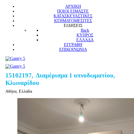
ΑΡΧΙΚΗ
ΠΟΙΟΙ ΕΙΜΑΣΤΕ
ΚΑΤΑΣΚΕΥΑΣΤΙΚΕΣ
ΚΤΗΜΑΤΟΜΕΣΙΤΕΣ
ΕΙΔΗΣΕΙΣ
Back
ΚΥΠΡΟΣ
ΕΛΛΑΔΑ
ΕΓΓΡΑΦΗ
ΕΠΙΚΟΙΝΩΝΙΑ
15102197, Διαμέρισμα 1 υπνοδωματίου,
Κλωναρίδου
Αθήνα, Ελλάδα