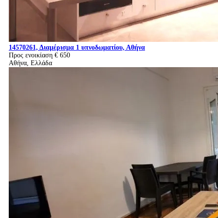
14570261, Διαμέρισμα 1 υπνοδωματίου, Αθήνα
Προς ενοικίαση
€ 650
Αθήνα, Ελλάδα