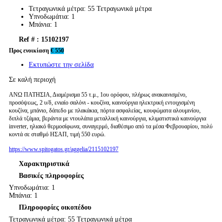
Τετραγωνικά μέτρα:
55 Τετραγωνικά μέτρα
Υπνοδωμάτια:
1
Μπάνια:
1
Ref # : 15102197
Προς ενοικίαση
€ 550
Εκτυπώστε την σελίδα
Σε καλή περιοχή
ΑΝΩ ΠΑΤΗΣΙΑ, Διαμέρισμα 55 τ.μ., 1ου ορόφου, πλήρως ανακαινισμένο,
προσόψεως, 2 υ/δ, ενιαίο σαλόνι - κουζίνα, καινούργια ηλεκτρική εντοιχισμένη
κουζίνα, μπάνιο, δάπεδο με πλακάκια, πόρτα ασφαλείας, κουφώματα αλουμινίου,
διπλά τζάμια, βεράντα με ντουλάπα μεταλλική καινούργια, κλιματιστικά καινούργια
inverter, ηλιακό θερμοσίφωνα, συναγερμό, διαθέσιμο από τα μέσα Φεβρουαρίου, πολύ
κοντά σε σταθμό ΗΣΑΠ, τιμή 550 ευρώ.
https://www.spitogatos.gr/aggelia/2115102197
Χαρακτηριστικά
Βασικές πληροφορίες
Υπνοδωμάτια: 1
Μπάνια: 1
Πληροφορίες οικοπέδου
Τετραγωνικά μέτρα: 55 Τετραγωνικά μέτρα