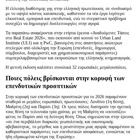
Η έλλειψη διαθέσιμης γης στην ελληνική πρωτεύουσα, σε συνδυασμό
με το υψηλό κόστος κατασκευής, καθιστούν τα νέα έργα λιγότερο
ελκυστικά, εμπορικά και επενδυτικά, ενώ το στεγαστικό πρόβλημα
συνεχίζει να δημιουργεί δυσλειτουργίες στην αγορά.
Τα παραπάνω αναφέρονται στην ετήσια έρευνα «Αναδυόμενες Τάσεις
στο Real Estate 2026», που εκπονούν από κοινού το Urban Land
Institute (ULI) και η PwC, βασισμένη στις απαντήσεις ανώτερων
στελεχών από ολόκληρη την Ευρώπη (επενδυτές, δημιουργοί,
σύμβουλοι, διαχειριστές και χρηματοοικονομικοί παράγοντες)
συμπεριλαμβανομένων και εκπροσώπων της ελληνικής κτηματαγοράς.
Η φετινή έκδοση καλύπτει συνολικά 32 ευρωπαϊκές μεγαλουπόλεις.
Ποιες πόλεις βρίσκονται στην κορυφή των
επενδυτικών προοπτικών
Στην κορυφή των επενδυτικών προοπτικών για το 2026 παραμένουν
σταθερά οι μεγάλες ευρωπαϊκές πρωτεύουσες: Λονδίνο (1η θέση),
Μαδρίτη (2η) και Παρίσι (3η). Οι τρεις πόλεις διατηρούν την ηγετική
τους θέση τα τελευταία τρία χρόνια, με τη Μαδρίτη να «εκτοπίζει»
φέτος το Παρίσι από τη δεύτερη θέση. Όπως σημειώνεται στην έρευνα,
«σε ένα περιβάλλον διαρκούς γεωπολιτικής και οικονομικής
αβεβαιότητας, το μέγεθος και η ρευστότητα μιας αγοράς παραμένουν οι
καθοριστικοί παράγοντες των επενδυτικών αποφάσεων, ευνοώντας τα
ήδη εδραιωμένα κέντρα της Ευρώπης».