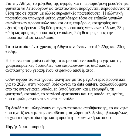
Για την Αθήνα, το μέγεθος της αγοράς και η περιορισμένη ρευστότητα
φαίνεται να λειτουργούν ως ανασταλτικοί παράγοντες, περιορίζοντας τη
θέση της σε σχέση με άλλες ευρωπαϊκές πρωτεύουσες. Η ελληνική
πρωτεύουσα υποχωρεί φέτος χαμηλότερα τόσο σε επίπεδο γενικών
επενδυτικών προοπτικών όσο και στις επιμέρους κατηγορίες που
εξετάζει η έρευνα: 26η θέση στις προοπτικές νέων αναπτύξεων, 28η
θέση ως προς τις προοπτικές ενοικίων, 27η θέση ως προς την
προοπτική αξίας κεφαλαίου.
Τα τελευταία πέντε χρόνια, η Αθήνα κινούνταν μεταξύ 22ης και 23ης
θέσης.
Η έρευνα επισημαίνει επίσης το περιορισμένο απόθεμα γης και τις
γραφειοκρατικές δυσκολίες που επιβαρύνουν τις διαδικασίες
ανάπλασης του γερασμένου κτιριακού αποθέματος.
Όσον αφορά τις κατηγορίες ακινήτων με τις μεγαλύτερες προοπτικές
για το 2026, στην κορυφή βρίσκονται τα data centers, ακολουθούμενα
από τις ενεργειακές υποδομές (αποθήκευση και μεταφορά), τη
φοιτητική κατοικία, τα serviced apartments και τις υποδομές υγείας,
που συμπληρώνουν την πρώτη πεντάδα.
Τη δεκάδα συμπληρώνουν οι εγκαταστάσεις αποθήκευσης, τα ακίνητα
που σχετίζονται με την εκπαίδευση, οι χώροι φιλοξενίας ηλικιωμένων,
οι χώροι συγκατοίκησης και η προσιτή – κοινωνική κατοικία.
Πηγή:
Ναυτεμπορική