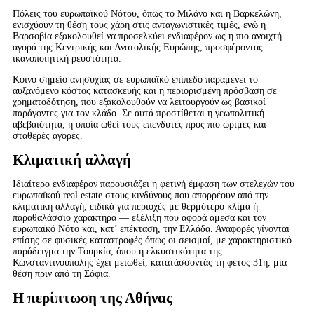
Πόλεις του ευρωπαϊκού Νότου, όπως το Μιλάνο και η Βαρκελώνη,
ενισχύουν τη θέση τους χάρη στις ανταγωνιστικές τιμές, ενώ η
Βαρσοβία εξακολουθεί να προσελκύει ενδιαφέρον ως η πιο ανοιχτή
αγορά της Κεντρικής και Ανατολικής Ευρώπης, προσφέροντας
ικανοποιητική ρευστότητα.
Κοινό σημείο ανησυχίας σε ευρωπαϊκό επίπεδο παραμένει το
αυξανόμενο κόστος κατασκευής και η περιορισμένη πρόσβαση σε
χρηματοδότηση, που εξακολουθούν να λειτουργούν ως βασικοί
παράγοντες για τον κλάδο. Σε αυτά προστίθεται η γεωπολιτική
αβεβαιότητα, η οποία ωθεί τους επενδυτές προς πιο ώριμες και
σταθερές αγορές.
Κλιματική αλλαγή
Ιδιαίτερο ενδιαφέρον παρουσιάζει η φετινή έμφαση των στελεχών του
ευρωπαϊκού real estate στους κινδύνους που απορρέουν από την
κλιματική αλλαγή, ειδικά για περιοχές με θερμότερο κλίμα ή
παραθαλάσσιο χαρακτήρα — εξέλιξη που αφορά άμεσα και τον
ευρωπαϊκό Νότο και, κατ’ επέκταση, την Ελλάδα. Αναφορές γίνονται
επίσης σε φυσικές καταστροφές όπως οι σεισμοί, με χαρακτηριστικό
παράδειγμα την Τουρκία, όπου η ελκυστικότητα της
Κωνσταντινούπολης έχει μειωθεί, κατατάσσοντάς τη φέτος 31η, μία
θέση πριν από τη Σόφια.
Η περίπτωση της Αθήνας