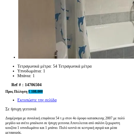
Τετραγωνικά μέτρα:
54 Τετραγωνικά μέτρα
Υπνοδωμάτια:
1
Μπάνια:
1
Ref # : 14706504
Προς Πώληση
€ 108.000
Εκτυπώστε την σελίδα
Σε ήσυχη γειτονιά
Διαμέρισμα με συνολική επιφάνεια 54 τ.μ στον 4ο όροφο κατασκευης 2007 με πολύ
μεγάλο κα ανέτο μπαλκονι σε ήσυχη γειτονια.Αποτελειται από σαλόνι ξεχωριστη
κουζίνα 1 υπνοδωμάτιο και 1 μπάνιο. Πολύ κοντά σε κεντρική αγορά και μέσα
μεταφοράς.