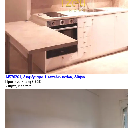
14570261, Διαμέρισμα 1 υπνοδωματίου, Αθήνα
Προς ενοικίαση
€ 650
Αθήνα, Ελλάδα