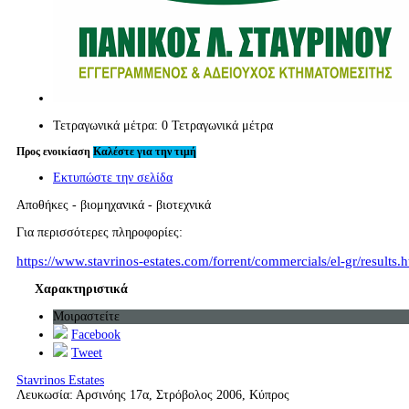
Τετραγωνικά μέτρα:
0 Τετραγωνικά μέτρα
Προς ενοικίαση
Καλέστε για την τιμή
Εκτυπώστε την σελίδα
Αποθήκες - βιομηχανικά - βιοτεχνικά
Για περισσότερες πληροφορίες:
https://www.stavrinos-estates.com/forrent/commercials/el-gr/results
Χαρακτηριστικά
Μοιραστείτε
Facebook
Tweet
Stavrinos Estates
Λευκωσία: Αρσινόης 17α, Στρόβολος 2006, Κύπρος