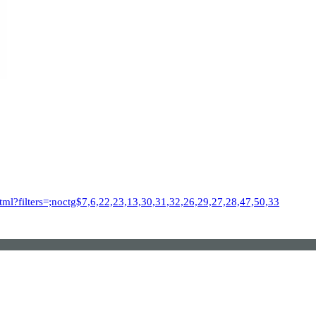
.html?filters=;noctg$7,6,22,23,13,30,31,32,26,29,27,28,47,50,33