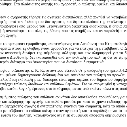
ρώθηκε. Στα πλαίσια της αγωγής του αγοραστή, ο πωλητής οφείλει και δικαι
ταν ο αγοραστής τήρησε τις σχετικές διατυπώσεις αλλά αρνηθεί να καταβάλει
ητής μετά την έκδοση του διατάγματος και δη στα πλαίσια της εκτέλεσης τ
οιαδήποτε από μέρους του μεταγενέστερη δικαστική διαδικασία, η οποία θ
ή ή ανταπαίτηση του όλες τις βάσεις που τις στηρίζουν και αν παραλείψει
τερη αγωγή.
α το εφαρμόσει εμπρόθεσμα, αποτεινόμενος στο Διευθυντή του Κτηματολογίου
έρεται στους εγκλωβισμένους αγοραστές για να επιτύχει τη μεταβίβαση. Ο Δ
ον αγοραστή δυνάμει της σύμβασης πώλησης και τον πληροφορεί για το δ
που ο Διευθυντής δεν ικανοποιηθεί από την ένσταση του πωλητή ότι το τίμη
μερών διάταγμα του Δικαστηρίου που να διατάσσει διαφορετικά.
γίου, ο Δικαστής κ. Κ. Κωνσταντίνου εξέτασε στην απόφαση του ημερ.3.4.201
 συμφώνου δημιουργούσε δεδικασμένο και απέκλειε τον πωλητή να προωθεί 
τελεσίδικη εκδίκαση μιας διαφοράς είναι προς όφελος του δημόσιου συμφέρο
α υπάρχει ταύτιση διαδίκων και επίδικων θεμάτων. Για να αποφευχθεί η κατα
άβει κατόπι λογικής έρευνας στα δικόγραφα, εκτός από εκείνες πάνω στις οπο
 τιμήματος πώλησης του επίδικου ακινήτου δεν αποτελούσε προϋπόθεση για 
νο καταχώρησης της αγωγής και πολύ περισσότερο κατά το χρόνο έκδοσης τ
ση ξεχωριστής αγωγής ή ανταπαίτησης εναντίον του αγοραστή, κάτι το οποίο
 μεταβιβάσει το επίδικο ακίνητο στον αγοραστή και το παράδοξο είναι ότι
ην έφεση του πωλητή, καταλήγοντας ότι η εκ συμφώνου απόφαση δημιούργησε