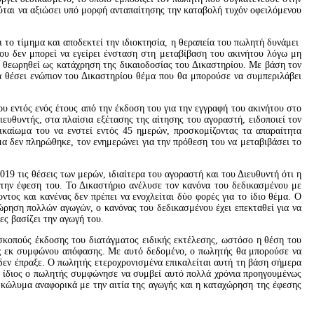
ούται να αξιώσει υπό μορφή ανταπαίτησης την καταβολή τυχόν οφειλόμενου
 το τίμημα και αποδεκτεί την ιδιοκτησία, η θεραπεία του πωλητή δυνάμει
ου δεν μπορεί να εγείρει ένσταση στη μεταβίβαση του ακινήτου λόγω μη
α θεωρηθεί ως κατάχρηση της δικαιοδοσίας του Δικαστηρίου. Με βάση τον
 να θέσει ενώπιον του Δικαστηρίου θέμα που θα μπορούσε να συμπεριλάβει
 εντός ενός έτους από την έκδοση του για την εγγραφή του ακινήτου στο
ιευθυντής, στα πλαίσια εξέτασης της αίτησης του αγοραστή, ειδοποιεί τον
ικαίωμα του να ενστεί εντός 45 ημερών, προσκομίζοντας τα απαραίτητα
μα δεν πληρώθηκε, τον ενημερώνει για την πρόθεση του να μεταβιβάσει το
9 τις θέσεις των μερών, ιδιαίτερα του αγοραστή και του Διευθυντή ότι η
την έφεση του. Το Δικαστήριο ανέλυσε τον κανόνα του δεδικασμένου με
ντος και κανένας δεν πρέπει να ενοχλείται δύο φορές για το ίδιο θέμα. Ο
χώρηση πολλών αγωγών, ο κανόνας του δεδικασμένου έχει επεκταθεί για να
ίες βασίζει την αγωγή του.
σκοπούς έκδοσης του διατάγματος ειδικής εκτέλεσης, ωστόσο η θέση του
ης εκ συμφώνου απόφασης. Με αυτό δεδομένο, ο πωλητής θα μπορούσε να
 δεν έπραξε. Ο πωλητής ετεροχρονισμένα επικαλείται αυτή τη βάση σήμερα
 ο ίδιος ο πωλητής συμφώνησε να συμβεί αυτό πολλά χρόνια προηγουμένως
 κώλυμα αναφορικά με την αιτία της αγωγής και η καταχώρηση της έφεσης