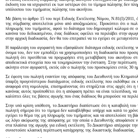
έκδοση του να ισχυριστεί εκ των υστέρων ότι το τίμημα πώλησης δεν πλη
υπόλοιπου του τιμήματος πώλησης του ακινήτου.
Με βάση το άρθρο 15 του περί Ειδικής Εκτέλεσης Νόμου, Ν.81(Ι)/2011, ό
της σύμβασης αποτελείται μόνο από αποζημιώσεις. Προκύπτει ότι ο πωλ
πληρωμής του τιμήματος, αφού το διάταγμα του δημιουργεί κώλυμα σε οπ
κανόνα του δεδικασμένου, ένας διάδικος οφείλει να περιλάβει στην αγωγ
στην αρχική διαδικασία, δεν θα του επιτραπεί να το εγείρει σε μεταγενέσ
Η παράλειψη του αγοραστή που εξασφάλισε διάταγμα ειδικής εκτέλεσης ν
όνομα του, δεν τον εμποδίζει να χρησιμοποιήσει τη διαδικασία που προσφ
πωλητή ότι προτίθεται να προχωρήσει στη μεταβίβαση του ακινήτου στ
αποδεικτικά στοιχεία που να τεκμηριώνουν την ένσταση. Στην περίπτωση 
ακίνητο στον αγοραστή, εκτός εάν ο πωλητής του προσκομίσει εντός 30 η
Σε έφεση του πωλητή εναντίον της απόφασης του Διευθυντή του Κτηματολο
ύπαρξη προγενέστερου διατάγματος ειδικής εκτέλεσης που εκδόθηκε εκ
αναφορά στη νομολογία, επισημαίνοντας ότι στηρίζεται στις αρχές ότι η 
κανόνας αυτός προϋποθέτει ότι η απόφαση πρέπει να είναι τελεσίδικη, ν
καλύπτει όλες τις βάσεις αγωγής που ένας διάδικος θα μπορούσε να περιλ
Στην υπό κρίση υπόθεση, το Δικαστήριο διαπίστωσε ότι η καταβολή του
πωλητή σήμερα ότι το τίμημα δεν καταβλήθηκε υπήρχε και κατά το χρό
εγείρει το θέμα της μη πληρωμής του τιμήματος και να αποτελούσε τη βά
ως λόγο ακύρωσης της απόφασης με την οποία ο Διευθυντής αποφάσισε να
στα πλαίσια της αγωγής για ειδική εκτέλεση. Το Δικαστήριο απέρριψε τ
συνιστούσε κλασική περίπτωση κατάχρησης της δικαστικής διαδικασίας.