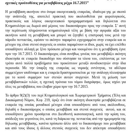
σχετικές προϋποθέσεις για μεταβιβάσεις μέχρι 16.7.2015”
Η μεταβίβαση ακινήτου στο όνομα οικογενειακής εταιρείας, ιδιαίτερα γης με σκοπό
την ανάπτυξη της, αποτελεί πρακτική που ακολουθείται για φορολογικούς,
πρακτικούς και λόγους οικογενειακού προγραμματισμού και δηλώνεται στο
Κτηματολόγιο ως δωρεά από μέρους του δικαιοπάροχου προς την εταιρεία. Σ’ αυτή
την περίπτωση πληρώνονται κτηματολογικά τέλη με βάση την αγοραία αξία του
ακινήτου κατά τη μεταβίβαση και μπορεί να ζητηθεί η επιστροφή τους μετά την
πάροδο πενταετίας, εφόσον το ακίνητο παραμένει εγγεγραμμένο στην εταιρεία και οι
μέτοχοι της είναι στενοί συγγενείς οι οποίοι παραμένουν οι ίδιοι, χωρίς να έχει επέλθει
οποιαδήποτε αλλαγή με ξένο πρόσωπο μέτοχο και νοουμένου ότι η μεταβίβαση έγινε
πριν την 16.7.2015. Ο δικαιοπάροχος είναι συνήθως γονέας που μεταβιβάζει ακίνητη
ιδιοκτησία σε εταιρεία δικαιοδόχο που σύστησαν τα τέκνα του, επιλύοντας με τον
τρόπο αυτό πολλά προβλήματα που προκύπτουν μεταξύ συνιδιοκτητών στην ίδια
περιουσία. Με την ύπαρξη της εταιρείας ως νομικής οντότητας, τα αδέλφια
συμμετέχουν ισοδύναμα και η εταιρεία δραστηριοποιείται με την ανάλογη πλειοψηφία
για το κοινό συμφέρον των στενών αυτών συγγενών. Μετά τη μείωση των
μεταβιβαστικών τελών, η σχετική πρόνοια του νόμου διαγράφηκε, όμως ισχύει για
όλες τις μεταβιβάσεις που έλαβαν χώρα πριν την 16.7.2015.
Το άρθρο 9(2)(3) του περί Κτηματολογικού και Χωρομετρικού Τμήματος (Τέλη και
Δικαιώματα) Νόμου, Κεφ. 219, όριζε ότι όταν ακίνητη ιδιοκτησία μεταβιβάζεται σε
εταιρεία της οποίας μοναδικοί μέτοχοι είναι οποιοιδήποτε από τους ακόλουθους,
δηλαδή ο δικαιοπάροχος ο οποίος μεταβίβασε και στενοί συγγενείς αυτού, και σε
οποιοδήποτε χρόνο προσάγεται στο Διευθυντή ικανοποιητική, κατά την κρίση του,
απόδειξη του γεγονότος ότι, κατά τη διάρκεια της πενταετίας από την ημερομηνία της
δήλωσης μεταβίβασης, κανένα πρόσωπο άλλο από το δικαιοπάροχο που μεταβίβασε
και από τους ίδιους ή άλλους στενούς συγγενείς του δεν απέκτησε οποιαδήποτε