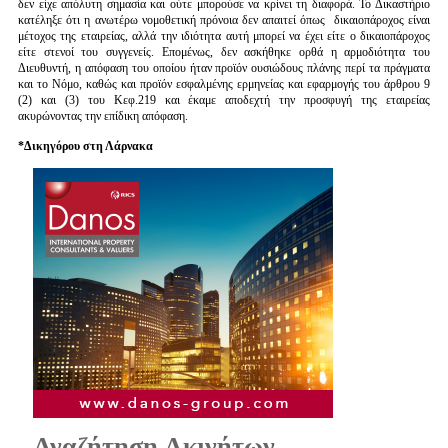
δεν είχε απόλυτη σημασία και ούτε μπορούσε να κρίνει τη διαφορά. Το Δικαστήριο
κατέληξε ότι η ανωτέρω νομοθετική πρόνοια δεν απαιτεί όπως δικαιοπάροχος είναι
μέτοχος της εταιρείας, αλλά την ιδιότητα αυτή μπορεί να έχει είτε ο δικαιοπάροχος
είτε στενοί του συγγενείς. Επομένως, δεν ασκήθηκε ορθά η αρμοδιότητα του
Διευθυντή, η απόφαση του οποίου ήταν προϊόν ουσιώδους πλάνης περί τα πράγματα
και το Νόμο, καθώς και προϊόν εσφαλμένης ερμηνείας και εφαρμογής του άρθρου 9
(2) και (3) του Κεφ.219 και έκαμε αποδεχτή την προσφυγή της εταιρείας
ακυρώνοντας την επίδικη απόφαση.
*Δικηγόρου στη Λάρνακα
Αναζήτηση Ακινήτων