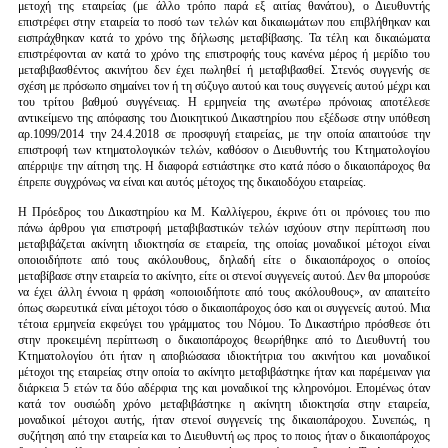
μετοχή της εταιρείας (με άλλο τρόπο παρά εξ αιτίας θανάτου), ο Διευθυντής
επιστρέφει στην εταιρεία το ποσό των τελών και δικαιωμάτων που επιβλήθηκαν και
εισπράχθηκαν κατά το χρόνο της δήλωσης μεταβίβασης. Τα τέλη και δικαιώματα
επιστρέφονται αν κατά το χρόνο της επιστροφής τους κανένα μέρος ή μερίδιο του
μεταβιβασθέντος ακινήτου δεν έχει πωληθεί ή μεταβιβασθεί. Στενός συγγενής σε
σχέση με πρόσωπο σημαίνει τον ή τη σύζυγο αυτού και τους συγγενείς αυτού μέχρι και
του τρίτου βαθμού συγγένειας. Η ερμηνεία της ανωτέρω πρόνοιας αποτέλεσε
αντικείμενο της απόφασης του Διοικητικού Δικαστηρίου που εξέδωσε στην υπόθεση
αρ.1099/2014 την 24.4.2018 σε προσφυγή εταιρείας, με την οποία απαιτούσε την
επιστροφή των κτηματολογικών τελών, καθόσον ο Διευθυντής του Κτηματολογίου
απέρριψε την αίτηση της. Η διαφορά εστιάστηκε στο κατά πόσο ο δικαιοπάροχος θα
έπρεπε συγχρόνως να είναι και αυτός μέτοχος της δικαιοδόχου εταιρείας.
Η Πρόεδρος του Δικαστηρίου κα Μ. Καλλίγερου, έκρινε ότι οι πρόνοιες του πιο
πάνω άρθρου για επιστροφή μεταβιβαστικών τελών ισχύουν στην περίπτωση που
μεταβιβάζεται ακίνητη ιδιοκτησία σε εταιρεία, της οποίας μοναδικοί μέτοχοι είναι
οποιοιδήποτε από τους ακόλουθους, δηλαδή είτε ο δικαιοπάροχος ο οποίος
μεταβίβασε στην εταιρεία το ακίνητο, είτε οι στενοί συγγενείς αυτού. Δεν θα μπορούσε
να έχει άλλη έννοια η φράση «οποιοιδήποτε από τους ακόλουθους», αν απαιτείτο
όπως σωρευτικά είναι μέτοχοι τόσο ο δικαιοπάροχος όσο και οι συγγενείς αυτού. Μια
τέτοια ερμηνεία εκφεύγει του γράμματος του Νόμου. Το Δικαστήριο πρόσθεσε ότι
στην προκειμένη περίπτωση ο δικαιοπάροχος θεωρήθηκε από το Διευθυντή του
Κτηματολογίου ότι ήταν η αποβιώσασα ιδιοκτήτρια του ακινήτου και μοναδικοί
μέτοχοι της εταιρείας στην οποία το ακίνητο μεταβιβάστηκε ήταν και παρέμειναν για
διάρκεια 5 ετών τα δύο αδέρφια της και μοναδικοί της κληρονόμοι. Επομένως όταν
κατά τον ουσιώδη χρόνο μεταβιβάστηκε η ακίνητη ιδιοκτησία στην εταιρεία,
μοναδικοί μέτοχοι αυτής, ήταν στενοί συγγενείς της δικαιοπάροχου. Συνεπώς, η
συζήτηση από την εταιρεία και το Διευθυντή ως προς το ποιος ήταν ο δικαιοπάροχος