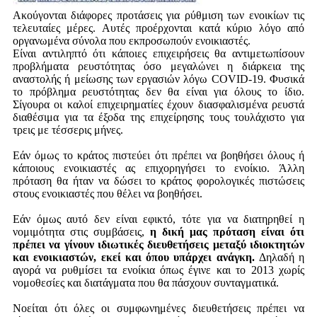
Ακούγονται διάφορες προτάσεις για ρύθμιση των ενοικίων τις
τελευταίες μέρες. Αυτές προέρχονται κατά κύριο λόγο από
οργανωμένα σύνολα που εκπροσωπούν ενοικιαστές.
Είναι αντιληπτό ότι κάποιες επιχειρήσεις θα αντιμετωπίσουν
προβλήματα ρευστότητας όσο μεγαλώνει η διάρκεια της
αναστολής ή μείωσης των εργασιών λόγω COVID-19. Φυσικά
το πρόβλημα ρευστότητας δεν θα είναι για όλους το ίδιο.
Σίγουρα οι καλοί επιχειρηματίες έχουν διασφαλισμένα ρευστά
διαθέσιμα για τα έξοδα της επιχείρησης τους τουλάχιστο για
τρεις με τέσσερις μήνες.
Εάν όμως το κράτος πιστεύει ότι πρέπει να βοηθήσει όλους ή
κάποιους ενοικιαστές ας επιχορηγήσει το ενοίκιο. Άλλη
πρόταση θα ήταν να δώσει το κράτος φορολογικές πιστώσεις
στους ενοικιαστές που θέλει να βοηθήσει.
Εάν όμως αυτό δεν είναι εφικτό, τότε για να διατηρηθεί η
νομιμότητα στις συμβάσεις,
η δική μας πρόταση είναι ότι
πρέπει να γίνουν ιδιωτικές διευθετήσεις μεταξύ ιδιοκτητών
και ενοικιαστών, εκεί και όπου υπάρχει ανάγκη.
Δηλαδή η
αγορά να ρυθμίσει τα ενοίκια όπως έγινε και το 2013 χωρίς
νομοθεσίες και διατάγματα που θα πάσχουν συνταγματικά.
Νοείται ότι όλες οι συμφωνημένες διευθετήσεις πρέπει να