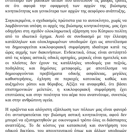
εντοπισμό των βασικών αιτιών που αποτελούν τις μαύρες τρύπες
σε ότι αφορά την εφαρμογή των αρχών της βιώσιμης
κινητικότητας και γενικότερα των αρχών της αειφόρου ανάπτυξης.
Συγκεκριμένα, ο σχεδιασμός πρώτιστα για το αυτοκίνητο, χωρίς να
λαμβάνονται υπόψη οι αρχές της βιώσιμης κινητικότητας, μας έχει
οδηγήσει στη σχεδόν ολοκληρωτική εξάρτηση του Κύπριου πολίτη
από το ιδιωτικό όχημα. Αυτό σε συνδυασμό με την έλλειψη
κατάλληλων και ολοκληρωμένων υποδομών έχει ως αποτέλεσμα
να δημιουργείται κυκλοφοριακή συμφόρηση ιδιαίτερα κατά τις
ώρες αιχμής των διακινήσεων. Ενδεικτικά, όπως είναι αντιληπτό
από τις κύριες αστικές οδικές αρτηρίες, μερικές είναι ημιτελείς και
οι πλείστες δεν έχουν τις κατάλληλες υποδομές για πεζούς,
ποδηλάτες και δημόσιες μεταφορές, με αποτέλεσμα να
δημιουργούνται προβλήματα οδικής ασφάλειας, μεγάλες
καθυστερήσεις, όχληση σε περιοχές κατοικίας καθώς και
αυξημένοι ρύποι και θόρυβος. Αξίζει να αναφερθεί, ότι βάσει
επιστημονικών μελετών, η κυκλοφοριακή συμφόρηση έχει
επιπτώσεις και στην ποιότητα του αέρα που αναπνέουμε, συνεπώς
και στην ανθρώπινη υγεία.
Η οριζόντια και αλόγιστη εξάπλωση των πόλεων μας είναι φανερό
ότι αντιστρατεύεται την βιώσιμη αστική κινητικότητα, αφού δεν
μπορεί να εξυπηρετηθούν με οικονομικό τρόπο όλες οι διάσπαρτες
αναπτύξεις. Το δε κόστος για κατασκευή και συντήρηση του
οδικού δικτύου, του αποχετευτικού όπως και άλλων υποδομών