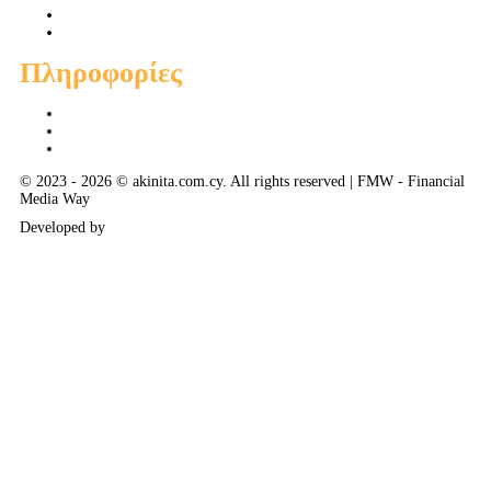
Ενοικιάσεις Διαμερισμάτων
Ενοικιάσεις Οικιών
Πληροφορίες
Προσφορές
Προτεινόμενα
Συμβουλές - Χρηστικά - Απόψεις
© 2023 - 2026 © akinita.com.cy. All rights reserved | FMW - Financial
Media Way
Developed by
Delphi Art