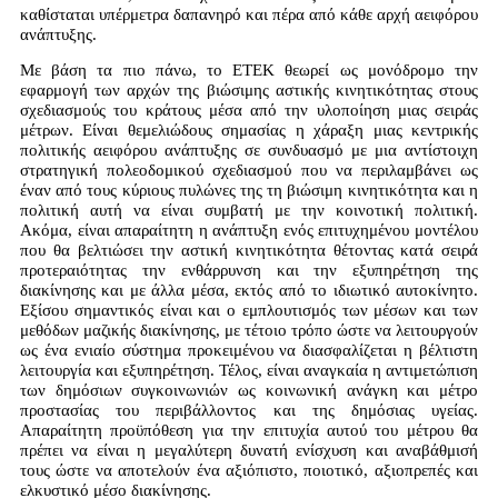
καθίσταται υπέρμετρα δαπανηρό και πέρα από κάθε αρχή αειφόρου
ανάπτυξης.
Με βάση τα πιο πάνω, το ΕΤΕΚ θεωρεί ως μονόδρομο την
εφαρμογή των αρχών της βιώσιμης αστικής κινητικότητας στους
σχεδιασμούς του κράτους μέσα από την υλοποίηση μιας σειράς
μέτρων. Είναι θεμελιώδους σημασίας η χάραξη μιας κεντρικής
πολιτικής αειφόρου ανάπτυξης σε συνδυασμό με μια αντίστοιχη
στρατηγική πολεοδομικού σχεδιασμού που να περιλαμβάνει ως
έναν από τους κύριους πυλώνες της τη βιώσιμη κινητικότητα και η
πολιτική αυτή να είναι συμβατή με την κοινοτική πολιτική.
Ακόμα, είναι απαραίτητη η ανάπτυξη ενός επιτυχημένου μοντέλου
που θα βελτιώσει την αστική κινητικότητα θέτοντας κατά σειρά
προτεραιότητας την ενθάρρυνση και την εξυπηρέτηση της
διακίνησης και με άλλα μέσα, εκτός από το ιδιωτικό αυτοκίνητο.
Εξίσου σημαντικός είναι και ο εμπλουτισμός των μέσων και των
μεθόδων μαζικής διακίνησης, με τέτοιο τρόπο ώστε να λειτουργούν
ως ένα ενιαίο σύστημα προκειμένου να διασφαλίζεται η βέλτιστη
λειτουργία και εξυπηρέτηση. Τέλος, είναι αναγκαία η αντιμετώπιση
των δημόσιων συγκοινωνιών ως κοινωνική ανάγκη και μέτρο
προστασίας του περιβάλλοντος και της δημόσιας υγείας.
Απαραίτητη προϋπόθεση για την επιτυχία αυτού του μέτρου θα
πρέπει να είναι η μεγαλύτερη δυνατή ενίσχυση και αναβάθμισή
τους ώστε να αποτελούν ένα αξιόπιστο, ποιοτικό, αξιοπρεπές και
ελκυστικό μέσο διακίνησης.