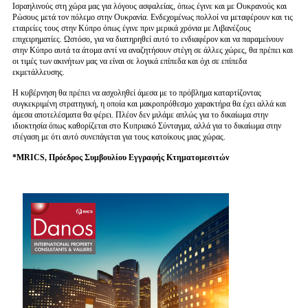
Ισραηλινούς στη χώρα μας για λόγους ασφαλείας, όπως έγινε και με Ουκρανούς και
Ρώσους μετά τον πόλεμο στην Ουκρανία. Ενδεχομένως πολλοί να μεταφέρουν και τις
εταιρείες τους στην Κύπρο όπως έγινε πριν μερικά χρόνια με Λιβανέζους
επιχειρηματίες. Ωστόσο, για να διατηρηθεί αυτό το ενδιαφέρον και να παραμείνουν
στην Κύπρο αυτά τα άτομα αντί να αναζητήσουν στέγη σε άλλες χώρες, θα πρέπει και
οι τιμές των ακινήτων μας να είναι σε λογικά επίπεδα και όχι σε επίπεδα
εκμετάλλευσης.
Η κυβέρνηση θα πρέπει να ασχοληθεί άμεσα με το πρόβλημα καταρτίζοντας
συγκεκριμένη στρατηγική, η οποία και μακροπρόθεσμο χαρακτήρα θα έχει αλλά και
άμεσα αποτελέσματα θα φέρει. Πλέον δεν μιλάμε απλώς για το δικαίωμα στην
ιδιοκτησία όπως καθορίζεται στο Κυπριακό Σύνταγμα, αλλά για το δικαίωμα στην
στέγαση με ότι αυτό συνεπάγεται για τους κατοίκους μιας χώρας.
*MRICS, Πρόεδρος Συμβουλίου Εγγραφής Κτηματομεσιτών