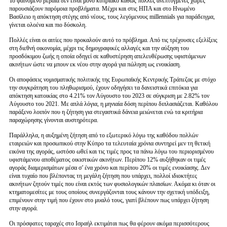
Το φαινόμενο βέβαια δεν είναι μόνο κυπριακό καθώς πολλές ανεπτυγμένες χώρες
παρουσιάζουν παρόμοια προβλήματα. Μέχρι και στις ΗΠΑ και στο Ηνωμένο
Βασίλειο η απόκτηση στέγης από νέους, τους λεγόμενους millennials για παράδειγμα,
γίνεται ολοένα και πιο δύσκολη.
Πολλές είναι οι αιτίες που προκαλούν αυτό το πρόβλημα. Από τις τρέχουσες εξελίξεις
στη διεθνή οικονομία, μέχρι τις δημογραφικές αλλαγές και την αύξηση του
προσδόκιμου ζωής η οποία οδηγεί σε καθυστέρηση απελευθέρωσης υφιστάμενων
ακινήτων ώστε να μπουν εκ νέου στην αγορά για πώληση ως ενοικίαση.
Οι αποφάσεις νομισματικής πολιτικής της Ευρωπαϊκής Κεντρικής Τράπεζας με στόχο
την συγκράτηση του πληθωρισμού, έχουν οδηγήσει τα δανειστικά επιτόκια για
απόκτηση κατοικίας στο 4.21% τον Αύγουστο του 2023 σε σύγκριση με 2.82% τον
Αύγουστο του 2021. Με απλά λόγια, η μηνιαία δόση περίπου διπλασιάζεται. Καθόλου
παράξενο λοιπόν που η ζήτηση για στεγαστικά δάνεια μειώνεται ενώ τα κριτήρια
παραχώρησης γίνονται αυστηρότερα.
Παράλληλα, η αυξημένη ζήτηση από το εξωτερικό λόγω της καθόδου πολλών
εταιρειών και προσωπικού στην Κύπρο τα τελευταία χρόνια συντηρεί μεν τη θετική
εικόνα της αγοράς, ωστόσο ωθεί και τις τιμές προς τα πάνω λόγω του περιορισμένου
υφιστάμενου αποθέματος οικιστικών ακινήτων. Περίπου 12% αυξήθηκαν οι τιμές
αγοράς διαμερισμάτων μέσα σ’ ένα χρόνο και περίπου 20% οι τιμές ενοικίασης. Δεν
είναι τυχαίο που βλέποντας τη μεγάλη ζήτηση που υπάρχει, πολλοί ιδιοκτήτες
ακινήτων ζητούν τιμές που είναι εκτός των φυσιολογικών πλαισίων. Ακόμα κι όταν οι
κτηματομεσίτες με τους οποίους συνεργάζονται τους κάνουν την σχετική υπόδειξη,
επιμένουν στην τιμή που έχουν στο μυαλό τους, γιατί βλέπουν πως υπάρχει ζήτηση
στην αγορά.
Οι πρόσφατες ταραχές στο Ισραήλ εκτιμάται πως θα φέρουν ακόμα περισσότερους