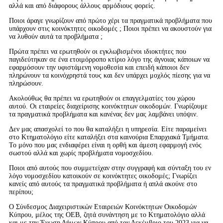
αλλά και από διάφορους άλλους αρμόδιους φορείς.
Ποιοι άραγε γνωρίζουν από πρώτο χέρι τα πραγματικά προβλήματα που
υπάρχουν στις κοινόκτητες οικοδομές ; Ποιοι πρέπει να ακουστούν για
να λυθούν αυτά τα προβλήματα ;
Πρώτα πρέπει να ερωτηθούν οι εγκλωβισμένοι ιδιοκτήτες που
παγιδεύτηκαν σε ένα ετοιμόρροπο κτίριο λόγο της άγνοιας κάποιων να
εφαρμόσουν την υφιστάμενη νομοθεσία και επειδή κάποιοι δεν
πληρώνουν τα κοινόχρηστά τους και δεν υπάρχει μοχλός πίεσης για να
πληρώσουν.
Ακολούθως θα πρέπει να ερωτηθούν οι επαγγελματίες του χώρου
αυτού. Οι εταιρείες διαχείρισης κοινόκτητων οικοδομών. Γνωρίζουμε
τα πραγματικά προβλήματα και κανένας δεν μας λαμβάνει υπόψιν.
Δεν μας απασχολεί το που θα καταλήξει η υπηρεσία. Είτε παραμείνει
στο Κτηματολόγιο είτε καταλήξει στα καινούρια Επαρχιακά Τμήματα.
Το μόνο που μας ενδιαφέρει είναι η ορθή και άμεση εφαρμογή ενός
σωστού αλλά και χωρίς προβλήματα νομοσχεδίου.
Ποιοι από αυτούς που συμμετείχαν στην συγγραφή και σύνταξη του εν
λόγο νομοσχεδίου κατοικούν σε κοινόκτητες οικοδομές; Γνωρίζει
κανείς από αυτούς τα πραγματικά προβλήματα ή απλά ακούνε στο
περίπου;
Ο Σύνδεσμος Διαχειριστικών Εταιρειών Κοινόκτητων Οικοδομών
Κύπρου, μέλος της ΟΕΒ, ζητά συνάντηση με το Κτηματολόγιο αλλά
και με την Ένωση Δήμων Κύπρου από τον Δεκέμβριο του 2023 για να