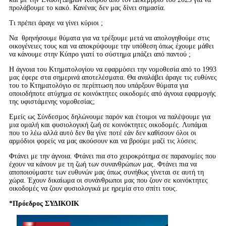
προλάβουμε το κακό. Κανένας δεν μας δίνει σημασία.
Τι πρέπει άραγε να γίνει κύριοι ;
Να θρηνήσουμε θύματα για να τρέξουμε μετά να απολογηθούμε στις
οικογένειες τους και να αποκρύψουμε την υπόθεση όπως έχουμε μάθει
να κάνουμε στην Κύπρο γιατί το σύστημα μπάζει από παντού ;
Η άγνοια του Κτηματολογίου να εφαρμόσει την νομοθεσία από το 1993
μας έφερε στα σημερινά αποτελέσματα. Θα αναλάβει άραγε τις ευθύνες
του το Κτηματολόγιο σε περίπτωση που υπάρξουν θύματα για
οποιοδήποτε ατύχημα σε κοινόκτητες οικοδομές από άγνοια εφαρμογής
της υφιστάμενης νομοθεσίας;
Εμείς ως Σύνδεσμος δηλώνουμε παρόν και έτοιμοι να παλέψουμε για
μια ομαλή και φυσιολογική ζωή σε κοινόκτητες οικοδομές. Λυπάμαι
που το λέω αλλά αυτό δεν θα γίνε ποτέ εάν δεν καθίσουν όλοι οι
αρμόδιοι φορείς να μας ακούσουν και να βρούμε μαζί τις λύσεις.
Φτάνει με την άγνοια. Φτάνει πια στο χειροκρότημα σε παρανομίες που
έχουν να κάνουν με τη ζωή των συνανθρώπων μας. Φτάνει πια να
αποποιούμαστε των ευθυνών μας όπως συνήθως γίνεται σε αυτή τη
χώρα. Έχουν δικαίωμα οι συνάνθρωποι μας που ζουν σε κοινόκτητες
οικοδομές να ζουν φυσιολογικά με ηρεμία στο σπίτι τους.
*Πρόεδρος ΣΥΔΙΚΟΙΚ