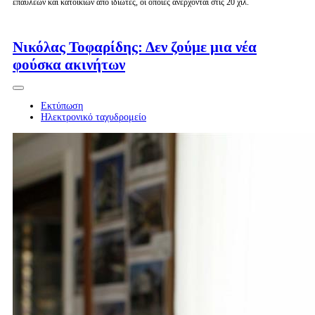
επαύλεων και κατοικιών από ιδιώτες, οι οποίες ανέρχονται στις 20 χιλ.
Περισσότερα...
Νικόλας Τοφαρίδης: Δεν ζούμε μια νέα
φούσκα ακινήτων
Εκτύπωση
Ηλεκτρονικό ταχυδρομείο