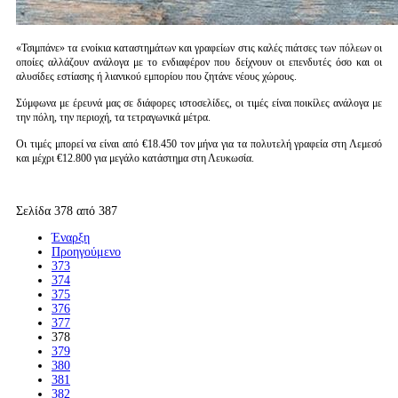
«Τσιμπάνε» τα ενοίκια καταστημάτων και γραφείων στις καλές πιάτσες των πόλεων οι
οποίες αλλάζουν ανάλογα με το ενδιαφέρον που δείχνουν οι επενδυτές όσο και οι
αλυσίδες εστίασης ή λιανικού εμπορίου που ζητάνε νέους χώρους.
Σύμφωνα με έρευνά μας σε διάφορες ιστοσελίδες, οι τιμές είναι ποικίλες ανάλογα με
την πόλη, την περιοχή, τα τετραγωνικά μέτρα.
Οι τιμές μπορεί να είναι από €18.450 τον μήνα για τα πολυτελή γραφεία στη Λεμεσό
και μέχρι €12.800 για μεγάλο κατάστημα στη Λευκωσία.
Περισσότερα...
Σελίδα 378 από 387
Έναρξη
Προηγούμενο
373
374
375
376
377
378
379
380
381
382