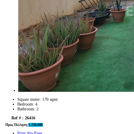
Square meter:
170 sqmt
Bedroom:
4
Bathroom:
2
Ref # : 26416
Προς Πώληση
€ 250.000
Print this Page