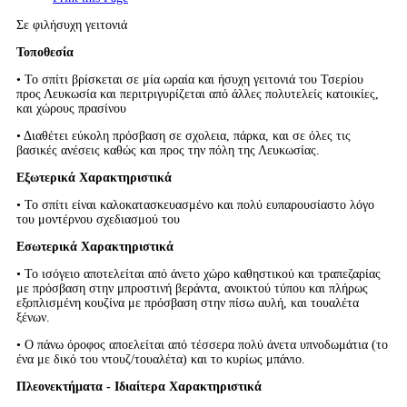
Σε φιλήσυχη γειτονιά
Τοποθεσία
• Το σπίτι βρίσκεται σε μία ωραία και ήσυχη γειτονιά του Τσερίου
προς Λευκωσία και περιτριγυρίζεται από άλλες πολυτελείς κατοικίες,
και χώρους πρασίνου
• Διαθέτει εύκολη πρόσβαση σε σχολεια, πάρκα, και σε όλες τις
βασικές ανέσεις καθώς και προς την πόλη της Λευκωσίας.
Εξωτερικά Χαρακτηριστικά
• Το σπίτι είναι καλοκατασκευασμένο και πολύ ευπαρουσίαστο λόγο
του μοντέρνου σχεδιασμού του
Εσωτερικά Χαρακτηριστικά
• Το ισόγειο αποτελείται από άνετο χώρο καθηστικού και τραπεζαρίας
με πρόσβαση στην μπροστινή βεράντα, ανοικτού τύπου και πλήρως
εξοπλισμένη κουζίνα με πρόσβαση στην πίσω αυλή, και τουαλέτα
ξένων.
• Ο πάνω όροφος αποελείται από τέσσερα πολύ άνετα υπνοδωμάτια (το
ένα με δικό του ντουζ/τουαλέτα) και το κυρίως μπάνιο.
Πλεονεκτήματα - Ιδιαίτερα Χαρακτηριστικά