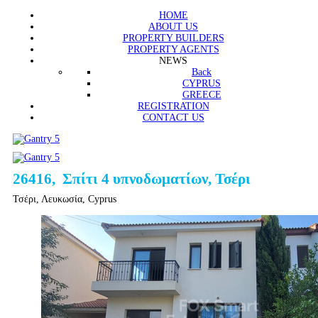
HOME
ABOUT US
PROPERTY BUILDERS
PROPERTY AGENTS
NEWS
Back
CYPRUS
GREECE
REGISTRATION
CONTACT US
26416, Σπίτι 4 υπνοδωματίων, Τσέρι
Τσέρι, Λευκωσία, Cyprus