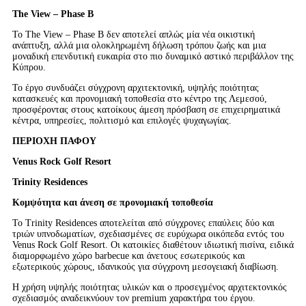
The View – Phase B
Το The View – Phase B δεν αποτελεί απλώς μία νέα οικιστική
ανάπτυξη, αλλά μια ολοκληρωμένη δήλωση τρόπου ζωής και μια
μοναδική επενδυτική ευκαιρία στο πιο δυναμικό αστικό περιβάλλον της
Κύπρου.
Το έργο συνδυάζει σύγχρονη αρχιτεκτονική, υψηλής ποιότητας
κατασκευές και προνομιακή τοποθεσία στο κέντρο της Λεμεσού,
προσφέροντας στους κατοίκους άμεση πρόσβαση σε επιχειρηματικά
κέντρα, υπηρεσίες, πολιτισμό και επιλογές ψυχαγωγίας.
ΠΕΡΙΟΧΗ ΠΑΦΟΥ
Venus Rock Golf Resort
Trinity Residences
Κομψότητα και άνεση σε προνομιακή τοποθεσία
Το Trinity Residences αποτελείται από σύγχρονες επαύλεις δύο και
τριών υπνοδωματίων, σχεδιασμένες σε ευρύχωρα οικόπεδα εντός του
Venus Rock Golf Resort. Οι κατοικίες διαθέτουν ιδιωτική πισίνα, ειδικά
διαμορφωμένο χώρο barbecue και άνετους εσωτερικούς και
εξωτερικούς χώρους, ιδανικούς για σύγχρονη μεσογειακή διαβίωση.
Η χρήση υψηλής ποιότητας υλικών και ο προσεγμένος αρχιτεκτονικός
σχεδιασμός αναδεικνύουν τον premium χαρακτήρα του έργου.