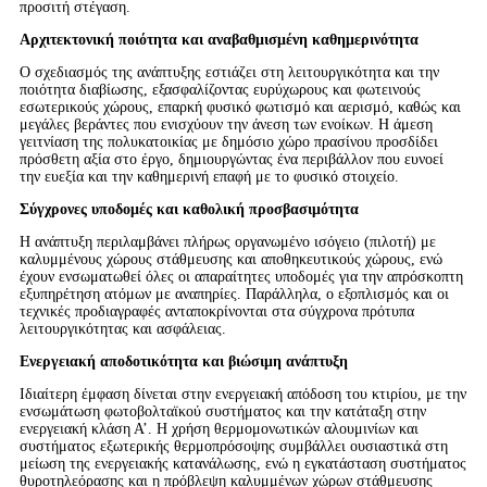
προσιτή στέγαση.
Αρχιτεκτονική ποιότητα και αναβαθμισμένη καθημερινότητα
Ο σχεδιασμός της ανάπτυξης εστιάζει στη λειτουργικότητα και την
ποιότητα διαβίωσης, εξασφαλίζοντας ευρύχωρους και φωτεινούς
εσωτερικούς χώρους, επαρκή φυσικό φωτισμό και αερισμό, καθώς και
μεγάλες βεράντες που ενισχύουν την άνεση των ενοίκων. Η άμεση
γειτνίαση της πολυκατοικίας με δημόσιο χώρο πρασίνου προσδίδει
πρόσθετη αξία στο έργο, δημιουργώντας ένα περιβάλλον που ευνοεί
την ευεξία και την καθημερινή επαφή με το φυσικό στοιχείο.
Σύγχρονες υποδομές και καθολική προσβασιμότητα
Η ανάπτυξη περιλαμβάνει πλήρως οργανωμένο ισόγειο (πιλοτή) με
καλυμμένους χώρους στάθμευσης και αποθηκευτικούς χώρους, ενώ
έχουν ενσωματωθεί όλες οι απαραίτητες υποδομές για την απρόσκοπτη
εξυπηρέτηση ατόμων με αναπηρίες. Παράλληλα, ο εξοπλισμός και οι
τεχνικές προδιαγραφές ανταποκρίνονται στα σύγχρονα πρότυπα
λειτουργικότητας και ασφάλειας.
Ενεργειακή αποδοτικότητα και βιώσιμη ανάπτυξη
Ιδιαίτερη έμφαση δίνεται στην ενεργειακή απόδοση του κτιρίου, με την
ενσωμάτωση φωτοβολταϊκού συστήματος και την κατάταξη στην
ενεργειακή κλάση Α’. Η χρήση θερμομονωτικών αλουμινίων και
συστήματος εξωτερικής θερμοπρόσοψης συμβάλλει ουσιαστικά στη
μείωση της ενεργειακής κατανάλωσης, ενώ η εγκατάσταση συστήματος
θυροτηλεόρασης και η πρόβλεψη καλυμμένων χώρων στάθμευσης