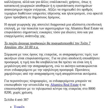
καλλιέργεια, αλλά και για άλλες εναλλακτικές χρήσεις, όπως η
κατασκευή γεωργικών αποθηκών ή η εγκατάσταση συστημάτων
ανανεώσιμων πηγών ενέργειας. Αξίζει να σημειωθεί ότι αριθμός
τεμαχίων διαθέτουν υπηρεσίες ύδρευσης και ηλεκτρισμού, ενώ αρκετά
έχουν πρόσβαση σε δημόσιους δρόμους.
Η αγορά γεωργικής γης αποτελεί διαχρονικά μια αξιόπιστη επενδυτική
επιλογή, με την ποικιλία των αγροτεμαχίων της Altamira Real Estate να
επιφυλάσσει σημαντικές ευκαιρίες τόσο για ιδιώτες όσο και για
επαγγελματίες ανάπτυξης γης.
Το πρώτο άνοιγμα προσφορών θα πραγματοποιηθεί την Τρίτη 7
Απριλίου, στις 10:00 π.μ.
Σύμφωνα με τους όρους της εταιρείας, οι αναγραφόμενες τιμές των
ακινήτων είναι επιφυλασσόμενες. Για να γίνει αποδεκτή οποιαδήποτε
προσφορά, η τιμή που θα υποβάλλεται θα πρέπει να είναι ίση ή
μεγαλύτερη από την αναγραφόμενη, ενώ το ακίνητο κατακυρώνεται
στον ενδιαφερόμενο με την υψηλότερη προσφορά. Προτάσεις
χαμηλότερες από την αναγραφόμενη τιμή απορρίπτονται αυτόματα.
Για περισσότερες πληροφορίες, οι ενδιαφερόμενοι μπορούν να
επισκεφθούν την ιστοσελίδα της
Altamira Real Estate
ή να
επικοινωνήσουν με το τηλεφωνικό κέντρο της εταιρείας στο 8000
8200, χωρίς χρέωση.
Σελίδα 4 από 387
Έναρξη