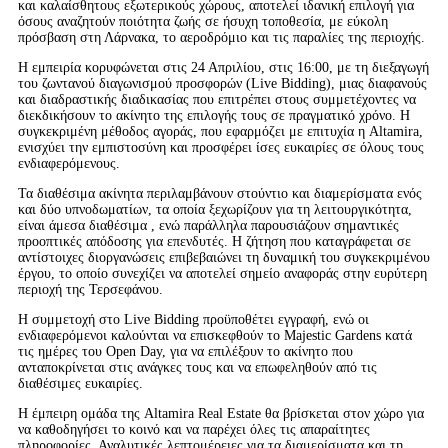
και καλαίσθητους εξωτερικούς χώρους, αποτελεί ιδανική επιλογή για
όσους αναζητούν ποιότητα ζωής σε ήσυχη τοποθεσία, με εύκολη
πρόσβαση στη Λάρνακα, το αεροδρόμιο και τις παραλίες της περιοχής.
Η εμπειρία κορυφώνεται στις 24 Απριλίου, στις 16:00, με τη διεξαγωγή
του ζωντανού διαγωνισμού προσφορών (Live Bidding), μιας διαφανούς
και διαδραστικής διαδικασίας που επιτρέπει στους συμμετέχοντες να
διεκδικήσουν το ακίνητο της επιλογής τους σε πραγματικό χρόνο. Η
συγκεκριμένη μέθοδος αγοράς, που εφαρμόζει με επιτυχία η Altamira,
ενισχύει την εμπιστοσύνη και προσφέρει ίσες ευκαιρίες σε όλους τους
ενδιαφερόμενους.
Τα διαθέσιμα ακίνητα περιλαμβάνουν στούντιο και διαμερίσματα ενός
και δύο υπνοδωματίων, τα οποία ξεχωρίζουν για τη λειτουργικότητα,
είναι άμεσα διαθέσιμα , ενώ παράλληλα παρουσιάζουν σημαντικές
προοπτικές απόδοσης για επενδυτές. Η ζήτηση που καταγράφεται σε
αντίστοιχες διοργανώσεις επιβεβαιώνει τη δυναμική του συγκεκριμένου
έργου, το οποίο συνεχίζει να αποτελεί σημείο αναφοράς στην ευρύτερη
περιοχή της Τερσεφάνου.
Η συμμετοχή στο Live Bidding προϋποθέτει εγγραφή, ενώ οι
ενδιαφερόμενοι καλούνται να επισκεφθούν το Majestic Gardens κατά
τις ημέρες του Open Day, για να επιλέξουν το ακίνητο που
ανταποκρίνεται στις ανάγκες τους και να επωφεληθούν από τις
διαθέσιμες ευκαιρίες.
Η έμπειρη ομάδα της Altamira Real Estate θα βρίσκεται στον χώρο για
να καθοδηγήσει το κοινό και να παρέχει όλες τις απαραίτητες
πληροφορίες. Αναλυτικές λεπτομέρειες για τα διαμερίσματα και τη