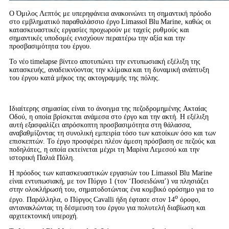
Ο Όμιλος Λεπτός με υπερηφάνεια ανακοινώνει τη σημαντική πρόοδο
στο εμβληματικό παραθαλάσσιο έργο Limassol Blu Marine, καθώς οι
κατασκευαστικές εργασίες προχωρούν με ταχείς ρυθμούς και
σημαντικές υποδομές ενισχύουν περαιτέρω την αξία και την
προσβασιμότητα του έργου.
Το νέο timelapse βίντεο αποτυπώνει την εντυπωσιακή εξέλιξη της
κατασκευής, αναδεικνύοντας την κλίμακα και τη δυναμική ανάπτυξη
του έργου κατά μήκος της ακτογραμμής της πόλης.
Ιδιαίτερης σημασίας είναι το άνοιγμα της πεζοδρομημένης Ακταίας
Οδού, η οποία βρίσκεται ανάμεσα στο έργο και την ακτή. Η εξέλιξη
αυτή εξασφαλίζει απρόσκοπτη προσβασιμότητα στη θάλασσα,
αναβαθμίζοντας τη συνολική εμπειρία τόσο των κατοίκων όσο και των
επισκεπτών. Το έργο προσφέρει πλέον άμεση πρόσβαση σε πεζούς και
ποδηλάτες, η οποία εκτείνεται μέχρι τη Μαρίνα Λεμεσού και την
ιστορική Παλιά Πόλη.
Η πρόοδος των κατασκευαστικών εργασιών του Limassol Blu Marine
είναι εντυπωσιακή, με τον Πύργο 1 (τον ‘Ποσειδώνα’) να πλησιάζει
στην ολοκλήρωσή του, σηματοδοτώντας ένα κομβικό ορόσημο για το
ο
έργο. Παράλληλα, ο Πύργος Cavalli ήδη έφτασε στον 14
όροφο,
αντανακλώντας τη δέσμευση του έργου για πολυτελή διαβίωση και
αρχιτεκτονική υπεροχή.