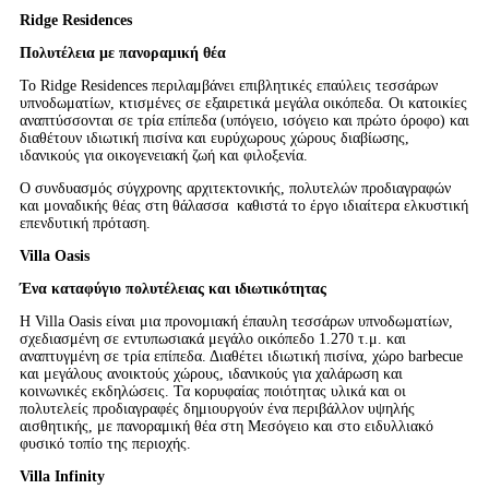
Ridge Residences
Πολυτέλεια με πανοραμική θέα
Το Ridge Residences περιλαμβάνει επιβλητικές επαύλεις τεσσάρων
υπνοδωματίων, κτισμένες σε εξαιρετικά μεγάλα οικόπεδα. Οι κατοικίες
αναπτύσσονται σε τρία επίπεδα (υπόγειο, ισόγειο και πρώτο όροφο) και
διαθέτουν ιδιωτική πισίνα και ευρύχωρους χώρους διαβίωσης,
ιδανικούς για οικογενειακή ζωή και φιλοξενία.
Ο συνδυασμός σύγχρονης αρχιτεκτονικής, πολυτελών προδιαγραφών
και μοναδικής θέας στη θάλασσα καθιστά το έργο ιδιαίτερα ελκυστική
επενδυτική πρόταση.
Villa Oasis
Ένα καταφύγιο πολυτέλειας και ιδιωτικότητας
Η Villa Oasis είναι μια προνομιακή έπαυλη τεσσάρων υπνοδωματίων,
σχεδιασμένη σε εντυπωσιακά μεγάλο οικόπεδο 1.270 τ.μ. και
αναπτυγμένη σε τρία επίπεδα. Διαθέτει ιδιωτική πισίνα, χώρο barbecue
και μεγάλους ανοικτούς χώρους, ιδανικούς για χαλάρωση και
κοινωνικές εκδηλώσεις. Τα κορυφαίας ποιότητας υλικά και οι
πολυτελείς προδιαγραφές δημιουργούν ένα περιβάλλον υψηλής
αισθητικής, με πανοραμική θέα στη Μεσόγειο και στο ειδυλλιακό
φυσικό τοπίο της περιοχής.
Villa Infinity