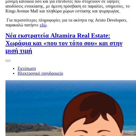
μόνιμη κατοικία όσο και για επενδυτές που στοχεύουν σε υψηλές
αποδόσεις ενοικίασης, με άμεση πρόσβαση σε παραλίες, υπηρεσίες, το
Kings Avenue Mall και πληθώρα χώρων εστίασης και ψυχαγωγίας.
Για περισσότερες πληροφορίες για τα ακίνητα της Aristo Developers,
παρακαλώ πατήστε
εδώ
.
Νέα εκστρατεία Altamira Real Estate:
Χωράφια και «που τον τόπο σου» και στην
μισή τιμή
Εκτύπωση
Ηλεκτρονικό ταχυδρομείο