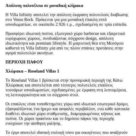
Απόλυτη πολυτέλεια σε μοναδική κλίμακα
Η Villa Infinity αποτελεί την απόλυτη έκφραση πολυτελούς διαβίωσης
στο Venus Rock. Πρόκειται για μια μοναδική έπαυλη επτά
υπνοδωματίων, σε οικόπεδο 2.926 τ.μ., σχεδιασμένη σε τρία επίπεδα.
Προσφέρει ιδιωτική πισίνα, εξωτερικό χώρο barbecue και εξαιρετικά
ευρύχωρους χώρους, συνδυάζοντας σύγχρονο design, απόλυτη
ιδιωτικότητα και premium lifestyle. Η μαγευτική θέα στη Μεσόγειο
καθιστά τη Villa Infinity μία από τις πλέον σπάνιες προτάσεις στην
αγορά πολυτελών ακινήτων.
ΠΕΡΙΟΧΗ ΠΑΦΟΥ
Χλώρακα – Roseland Villas 1
Το Roseland Villas 1 βρίσκεται στην προνομιακή περιοχή της Κάτω
Χλώρακας και αποτελείται από τέσσερις πολυτελείς επαύλεις
τεσσάρων υπνοδωματίων, σχεδιασμένες με έμφαση στη λεπτομέρεια,
τη λειτουργικότητα και το σύγχρονο στυλ.
Οι επαύλεις είναι τοποθετημένες γύρω από ιδιωτικό εσωτερικό δρόμο,
εξασφαλίζοντας ένα ήρεμο και ασφαλές περιβάλλον, ενώ κάθε κατοικία
διαθέτει ιδιωτικό χώρο στάθμευσης, διαμορφωμένους κήπους και
πισίνα. Οι χώροι πρασίνου και το δημόσιο πάρκο της περιοχής
ενισχύουν την αίσθηση γαλήνης.
Το έργο αποτελεί ιδανική επιλογή τόσο για οικογένειες που αναζητούν