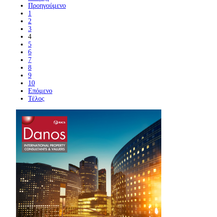
Προηγούμενο
1
2
3
4
5
6
7
8
9
10
Επόμενο
Τέλος