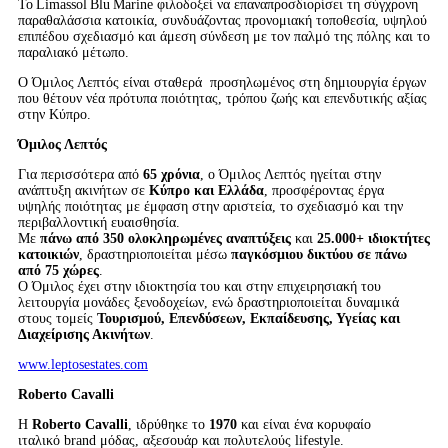
Το Limassol Blu Marine φιλοδοξεί να επαναπροσδιορίσει τη σύγχρονη
παραθαλάσσια κατοικία, συνδυάζοντας προνομιακή τοποθεσία, υψηλού
επιπέδου σχεδιασμό και άμεση σύνδεση με τον παλμό της πόλης και το
παραλιακό μέτωπο.
Ο Όμιλος Λεπτός είναι σταθερά προσηλωμένος στη δημιουργία έργων
που θέτουν νέα πρότυπα ποιότητας, τρόπου ζωής και επενδυτικής αξίας
στην Κύπρο.
Όμιλος Λεπτός
Για περισσότερα από
65 χρόνια
, ο Όμιλος Λεπτός ηγείται στην
ανάπτυξη ακινήτων σε
Κύπρο και Ελλάδα
, προσφέροντας έργα
υψηλής ποιότητας με έμφαση στην αριστεία, το σχεδιασμό και την
περιβαλλοντική ευαισθησία.
Με
πάνω από 350 ολοκληρωμένες αναπτύξεις
και
25.000+ ιδιοκτήτες
κατοικιών
, δραστηριοποιείται μέσω
παγκόσμιου δικτύου σε πάνω
από 75 χώρες
.
Ο Όμιλος έχει στην ιδιοκτησία του και στην επιχειρησιακή του
λειτουργία μονάδες ξενοδοχείων, ενώ δραστηριοποιείται δυναμικά
στους τομείς
Τουρισμού,
Επενδύσεων, Εκπαίδευσης, Υγείας και
Διαχείρισης Ακινήτων
.
www.leptosestates.com
Roberto
Cavalli
Η
Roberto
Cavalli
, ιδρύθηκε το
1970
και είναι ένα κορυφαίο
ιταλικό brand μόδας, αξεσουάρ και πολυτελούς lifestyle.