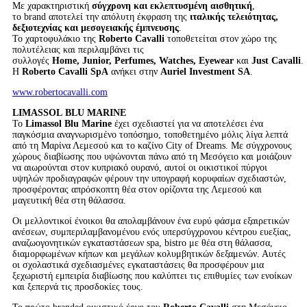
Με χαρακτηριστική
σύγχρονη και εκλεπτυσμένη αισθητική
,
το brand αποτελεί την απόλυτη έκφραση της
ιταλικής τελειότητας,
δεξιοτεχνίας και μεσογειακής έμπνευσης
.
Το χαρτοφυλάκιο της
Roberto
Cavalli
τοποθετείται στον χώρο της
πολυτέλειας και περιλαμβάνει τις
συλλογές
Home
,
Junior
,
Perfumes
,
Watches
,
Eyewear
και
Just
Cavalli
.
Η
Roberto Cavalli SpA
ανήκει στην
Auriel Investment SA
.
www.robertocavalli.com
LIMASSOL
BLU
MARINE
Το
Limassol
Blu
Marine
έχει σχεδιαστεί για να αποτελέσει ένα
παγκόσμια αναγνωρισμένο τοπόσημο, τοποθετημένο μόλις λίγα λεπτά
από τη Μαρίνα Λεμεσού και το καζίνο City of Dreams. Με σύγχρονους
χώρους διαβίωσης που υψώνονται πάνω από τη Μεσόγειο και μοιάζουν
να αιωρούνται στον κυπριακό ουρανό, αυτοί οι οικιστικοί πύργοι
υψηλών προδιαγραφών φέρουν την υπογραφή κορυφαίων σχεδιαστών,
προσφέροντας απρόσκοπτη θέα στον ορίζοντα της Λεμεσού και
μαγευτική θέα στη θάλασσα.
Οι μελλοντικοί ένοικοι θα απολαμβάνουν ένα ευρύ φάσμα εξαιρετικών
ανέσεων, συμπεριλαμβανομένου ενός υπερσύγχρονου κέντρου ευεξίας,
αναζωογονητικών εγκαταστάσεων spa, bistro με θέα στη θάλασσα,
διαμορφωμένων κήπων και μεγάλων κολυμβητικών δεξαμενών. Αυτές
οι σχολαστικά σχεδιασμένες εγκαταστάσεις θα προσφέρουν μια
ξεχωριστή εμπειρία διαβίωσης που καλύπτει τις επιθυμίες των ενοίκων
και ξεπερνά τις προσδοκίες τους.