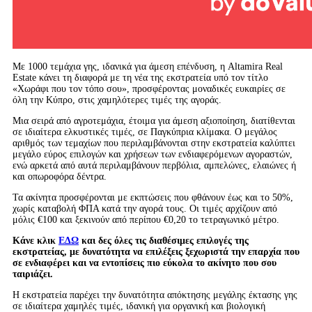
Με 1000 τεμάχια γης, ιδανικά για άμεση επένδυση, η Altamira Real
Estate κάνει τη διαφορά με τη νέα της εκστρατεία υπό τον τίτλο
«Χωράφι που τον τόπο σου», προσφέροντας μοναδικές ευκαιρίες σε
όλη την Κύπρο, στις χαμηλότερες τιμές της αγοράς.
Μια σειρά από αγροτεμάχια, έτοιμα για άμεση αξιοποίηση, διατίθενται
σε ιδιαίτερα ελκυστικές τιμές, σε Παγκύπρια κλίμακα. Ο μεγάλος
αριθμός των τεμαχίων που περιλαμβάνονται στην εκστρατεία καλύπτει
μεγάλο εύρος επιλογών και χρήσεων των ενδιαφερόμενων αγοραστών,
ενώ αρκετά από αυτά περιλαμβάνουν περβόλια, αμπελώνες, ελαιώνες ή
και οπωροφόρα δέντρα.
Τα ακίνητα προσφέρονται με εκπτώσεις που φθάνουν έως και το 50%,
χωρίς καταβολή ΦΠΑ κατά την αγορά τους. Οι τιμές αρχίζουν από
μόλις €100 και ξεκινούν από περίπου €0,20 το τετραγωνικό μέτρο.
Κάνε κλικ
ΕΔΩ
και δες όλες τις διαθέσιμες επιλογές της
εκστρατείας, με δυνατότητα να επιλέξεις ξεχωριστά την επαρχία που
σε ενδιαφέρει και να εντοπίσεις πιο εύκολα το ακίνητο που σου
ταιριάζει.
Η εκστρατεία παρέχει την δυνατότητα απόκτησης μεγάλης έκτασης γης
σε ιδιαίτερα χαμηλές τιμές, ιδανική για οργανική και βιολογική