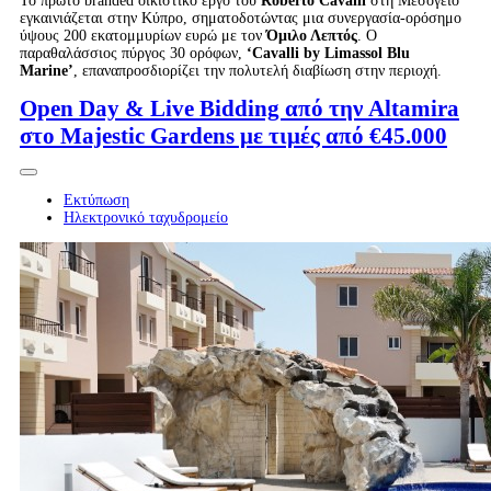
Το πρώτο branded οικιστικό έργο του
Roberto
Cavalli
στη Μεσόγειο
εγκαινιάζεται στην Κύπρο, σηματοδοτώντας μια συνεργασία-ορόσημο
ύψους 200 εκατομμυρίων ευρώ με τον
Όμιλο Λεπτός
. Ο
παραθαλάσσιος πύργος 30 ορόφων,
‘
Cavalli
by
Limassol
Blu
Marine
’
, επαναπροσδιορίζει την πολυτελή διαβίωση στην περιοχή.
Open Day & Live Bidding από την Altamira
στο Majestic Gardens με τιμές από €45.000
Εκτύπωση
Ηλεκτρονικό ταχυδρομείο